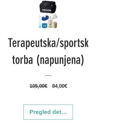
Terapeutska/sportsk
torba (napunjena)
Redovna
Cijena
105,00€
84,00€
cijena
s
popustom
Pregled detalja