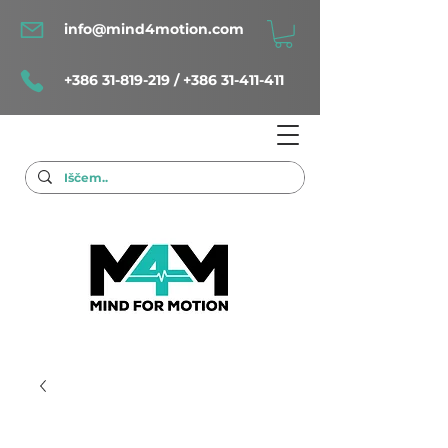
info@mind4motion.com
+386 31-819-219
/
+386 31-411-411