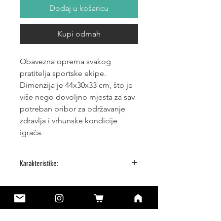
Dodaj u košaricu
Kupi odmah
Obavezna oprema svakog
pratitelja sportske ekipe.
Dimenzija je 44x30x33 cm, što je
više nego dovoljno mjesta za sav
potreban pribor za održavanje
zdravlja i vrhunske kondicije
igrača.
Karakteristike:
Veličina 44x30x33 cm
Boja: Crna
Još nema recenzija
Podijelite svoje mišljenje. Budite prvi