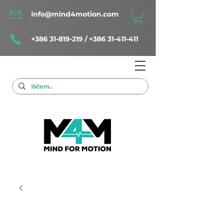
info@mind4motion.com
+386 31-819-219
/
+386 31-411-411