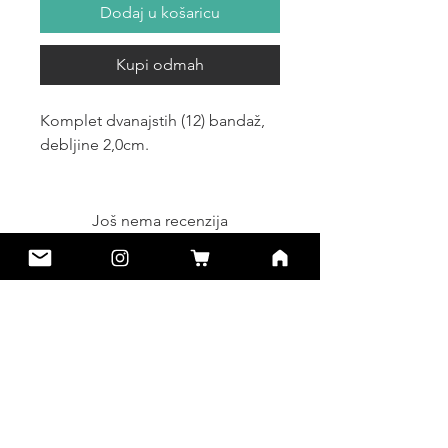
Dodaj u košaricu
Kupi odmah
Komplet dvanajstih (12) bandaž,
debljine 2,0cm.
Još nema recenzija
Podijelite svoje mišljenje. Budite prvi
koji će ostaviti recenziju.
Ostavi recenziju
Online kupnja
Opći uvjeti poslovanja
Metode Plačanja: