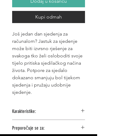
Dodaj u košaricu
Kupi odmah
Još jedan dan sjedenja za
računalom? Jastuk za sjedenje
može biti izvrsno rješenje za
svakoga tko želi osloboditi svoje
tijelo pritiska sjedilačkog načina
života. Potpore za sjedalo
dokazano smanjuju bol tijekom
sjedenja i pružaju udobnije
sjedenje.
Karakteristike:
Meka memorijska pjena
Preporočuje se za:
Pomaže u održavanju dobrog
držanja