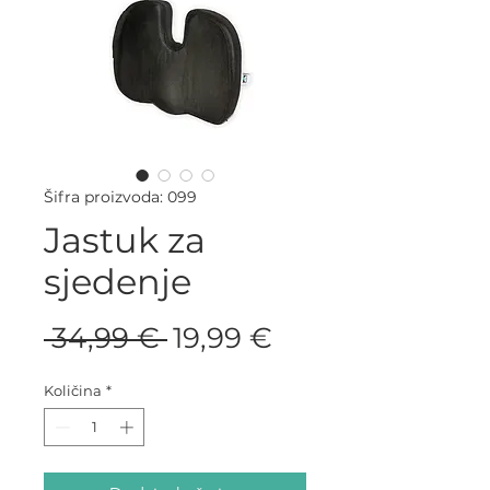
Šifra proizvoda: 099
Jastuk za
sjedenje
Redovna
Cijena
 34,99 € 
19,99 €
cijena
s
Količina
*
popustom