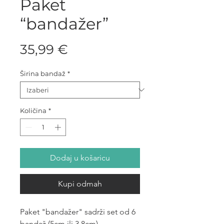
Paket
“bandažer”
Cijena
35,99 €
Širina bandaž
*
Količina
*
Dodaj u košaricu
Kupi odmah
Paket "bandažer" sadrži set od 6
bandaž (5cm ili 3,8cm),