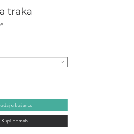
a traka
08
ena
odaj u košaricu
Kupi odmah