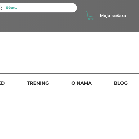
Moja košara
ED
TRENING
O NAMA
BLOG