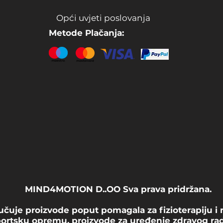
Opći uvjeti poslovanja
Metode Plačanja:
MIND4MOTION D..OO Sva prava pridržana.
čuje proizvode poput pomagala za fizioterapiju i r
sportsku opremu, proizvode za uređenje zdravog rad