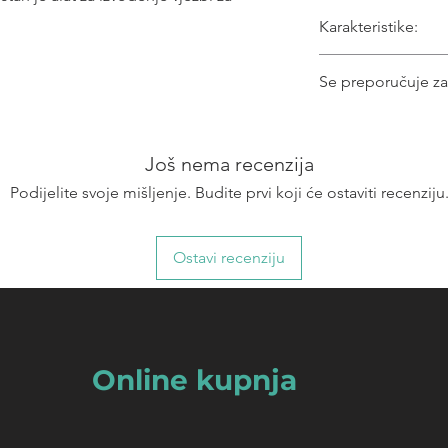
Karakteristike:
Jaka elastika pr
Se preporučuje za
Izvođenje vježbi 
Izvođenje terapeut
Još nema recenzija
Podijelite svoje mišljenje. Budite prvi koji će ostaviti recenziju
Ostavi recenziju
Online kupnja