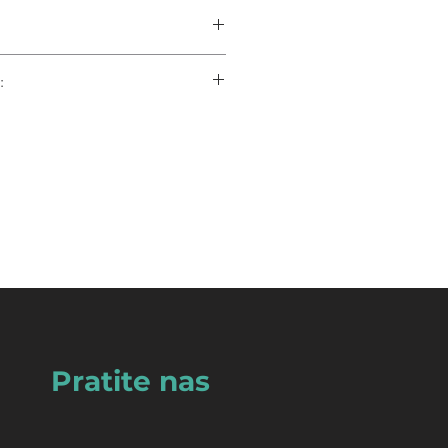
uža dobru otpornost
:
za jačanje mišića donjih udova
skih i rehabilitacijskih vježb
.
Pratite nas