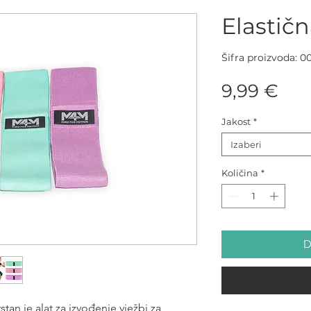
Elastičn
Šifra proizvoda: 0
Cij
9,99 €
Jakost
*
Izaberi
Količina
*
D
rstan je alat za izvođenje vježbi za