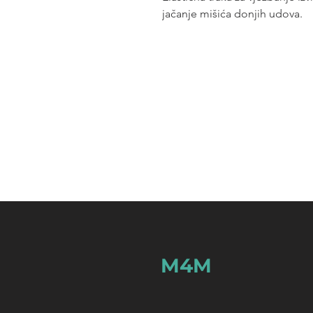
jačanje mišića donjih udova.
M4M