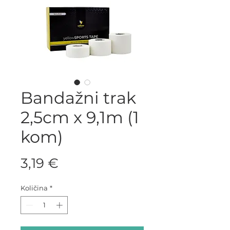
Bandažni trak
2,5cm x 9,1m (1
kom)
Price
3,19 €
Količina
*