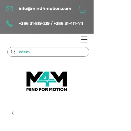
info@mind4motion.com
+386 31-819-219
/
+386 31-411-411