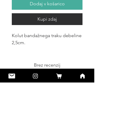
Dodaj v košarico
Kupi zdaj
Kolut bandažnega traku debeline
2,5cm.
Brez recenzij
Posredujte svoje mnenje. Napišite
prvo recenzijo.
Oddaj recenzijo
Spletni nakup
Splošni pogoji poslovanja
Načini plačila: