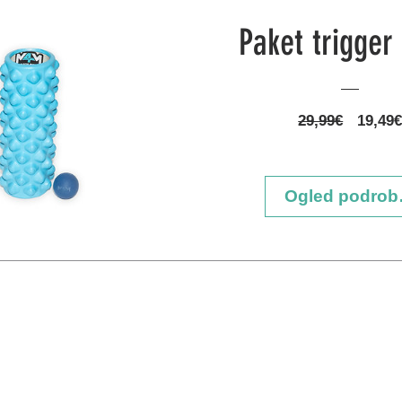
Paket trigger
Redna
29,99€
19,49
cena
Ogled podrob