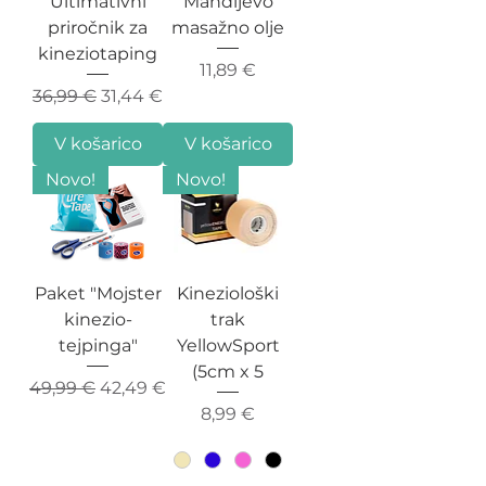
Ultimativni
Mandljevo
priročnik za
masažno olje
kineziotaping
Cena
11,89 €
Redna cena
Cena na razprodaji
36,99 €
31,44 €
V košarico
V košarico
Novo!
Novo!
Paket "Mojster
Kineziološki
kinezio-
trak
tejpinga"
YellowSport
(5cm x 5
Redna cena
Cena na razprodaji
49,99 €
42,49 €
Cena
8,99 €