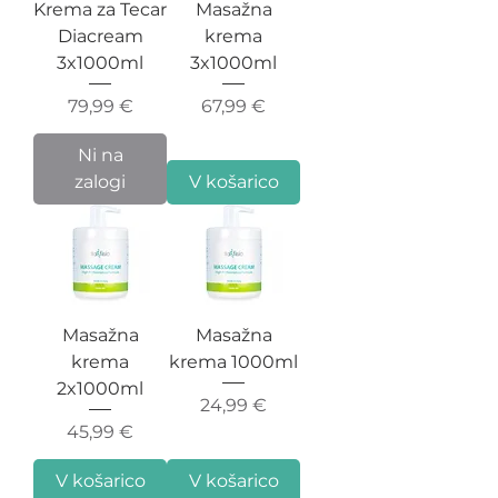
Krema za Tecar
Masažna
Diacream
krema
3x1000ml
3x1000ml
Cena
Cena
79,99 €
67,99 €
Ni na
zalogi
V košarico
Masažna
Masažna
krema
krema 1000ml
2x1000ml
Cena
24,99 €
Cena
45,99 €
V košarico
V košarico