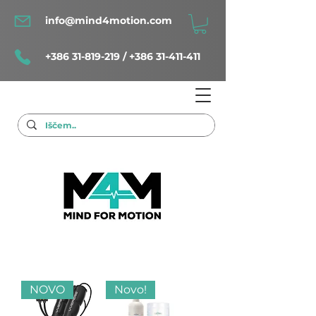
info@mind4motion.com
+386 31-819-219
/
+386 31-411-411
NOVO
Novo!