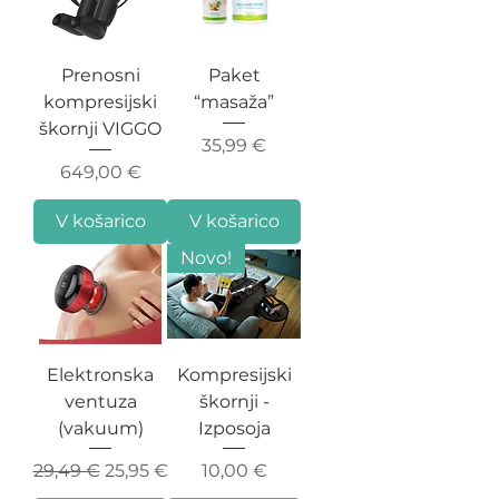
Prenosni
Paket
kompresijski
“masaža”
škornji VIGGO
Cena
35,99 €
Cena
649,00 €
V košarico
V košarico
Novo!
Elektronska
Kompresijski
ventuza
škornji -
(vakuum)
Izposoja
Redna cena
Cena na razprodaji
Cena
29,49 €
25,95 €
10,00 €