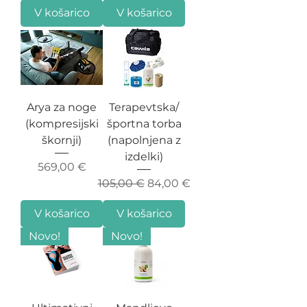
V košarico
V košarico
Arya za noge
Terapevtska/
(kompresijski
športna torba
škornji)
(napolnjena z
izdelki)
Cena
569,00 €
Redna cena
Cena na razprodaji
105,00 €
84,00 €
V košarico
V košarico
Novo!
Novo!