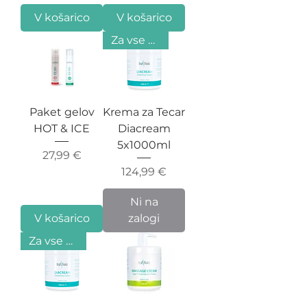
V košarico
V košarico
Za vse vrste naprav
Paket gelov
Krema za Tecar
HOT & ICE
Diacream
5x1000ml
Cena
27,99 €
Cena
124,99 €
Ni na
V košarico
zalogi
Za vse vrste naprav