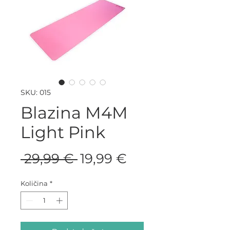
SKU: 015
Blazina M4M
Light Pink
Redna
Cena
 29,99 € 
19,99 €
cena
na
Količina
*
razprodaji