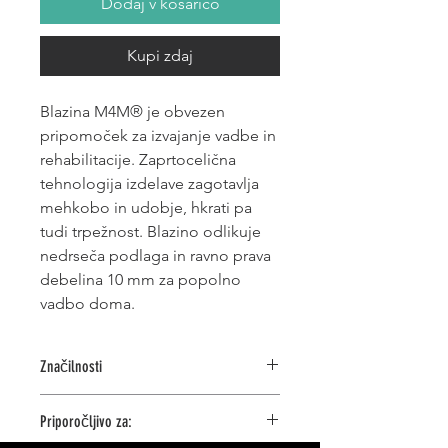
Dodaj v košarico
Kupi zdaj
Blazina M4M® je obvezen
pripomoček za izvajanje vadbe in
rehabilitacije. Zaprtocelična
tehnologija izdelave zagotavlja
mehkobo in udobje, hkrati pa
tudi trpežnost. Blazino odlikuje
nedrseča podlaga in ravno prava
debelina 10 mm za popolno
vadbo doma.
Značilnosti
Č
vrsta pena, ki blaži ublaži pritisk
Priporočljivo za:
Zaprtocelična tehnologija
Nedrseča podlaga iz materiala TPE