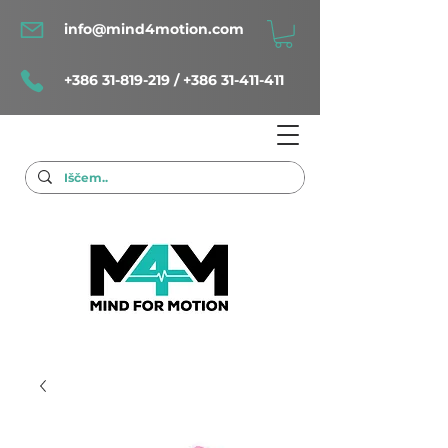
info@mind4motion.com
+386 31-819-219
/
+386 31-411-411