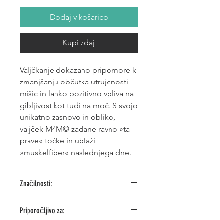
Dodaj v košarico
Kupi zdaj
Valjčkanje
dokazano pripomore k
zmanjšanju občutka utrujenosti
mišic
in lahko pozitivno vpliva na
gibljivost
kot tudi na
moč. S svojo
unikatno zasnovo in obliko,
valjček M4M© zadane ravno »ta
prave« točke in ublaži
»muskelfiber« naslednjega dne.
Značilnosti:
Močen in točkoven pritisk na tkivo
Priporočljivo za:
Srednja trdnost