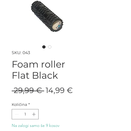
SKU: 043
Foam roller
Flat Black
Redna
Cena
 29,99 € 
14,99 €
cena
na
Količina
*
razprodaji
Na zalogi samo še 9 kosov