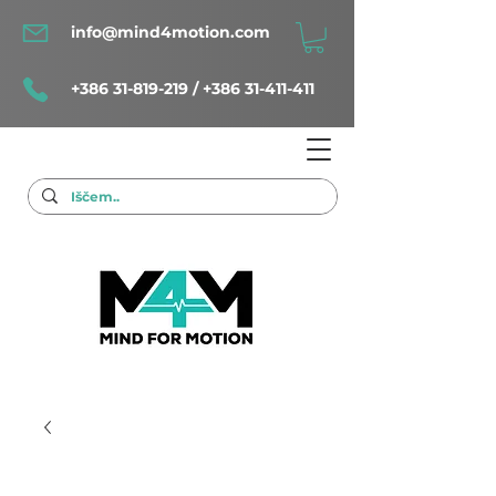
info@mind4motion.com
+386 31-819-219
/
+386 31-411-411