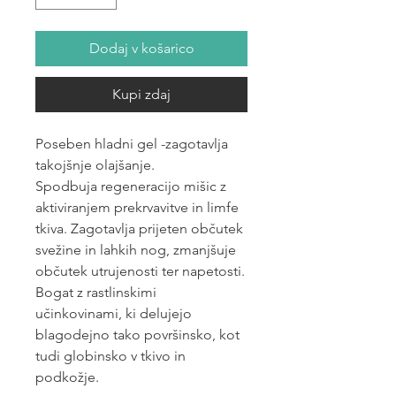
Dodaj v košarico
Kupi zdaj
Poseben hladni gel -zagotavlja
takojšnje olajšanje.
Spodbuja regeneracijo mišic z
aktiviranjem prekrvavitve in limfe
tkiva. Zagotavlja prijeten občutek
svežine in lahkih nog, zmanjšuje
občutek utrujenosti ter napetosti.
Bogat z rastlinskimi
učinkovinami, ki delujejo
blagodejno tako površinsko, kot
tudi globinsko v tkivo in
podkožje.