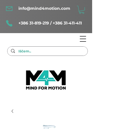
info@mind4motion.com
+386 31-819-219
/
+386 31-411-411