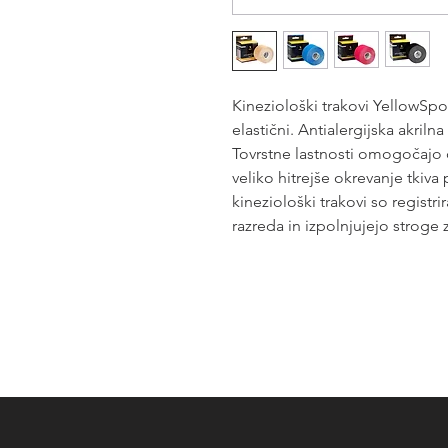
Kineziološki trakovi YellowSp
elastični. Antialergijska akrilna 
Tovrstne lastnosti omogočajo 
veliko hitrejše okrevanje tkiv
kineziološki trakovi so registr
razreda in izpolnjujejo stroge