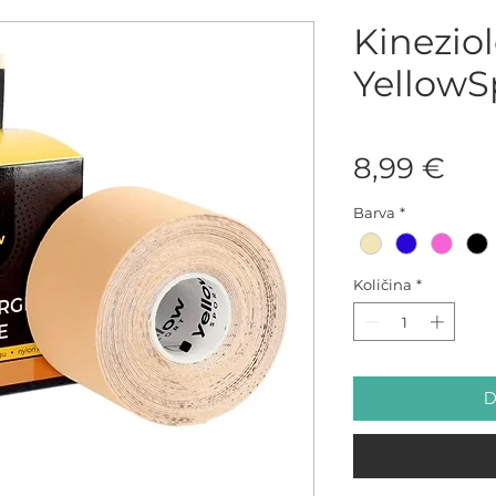
Kineziol
YellowS
Pri
8,99 €
Barva
*
Količina
*
D