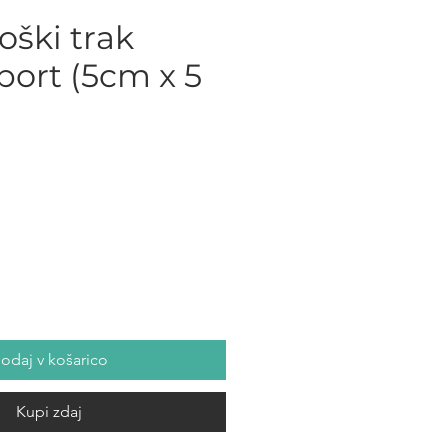
oški trak
port (5cm x 5
ce
odaj v košarico
Kupi zdaj