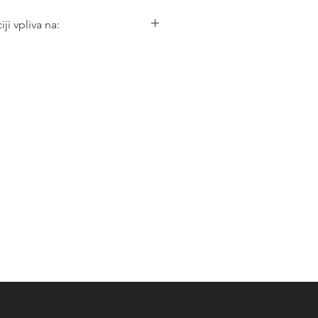
iji vpliva na:
a in limfnega obtoka
lečino
sklepov