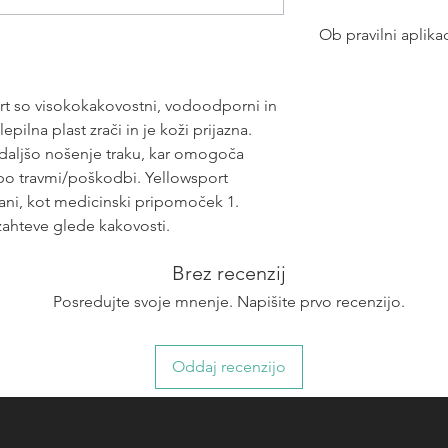
Ob pravilni aplikac
Aktivacijo krvneg
Receptorje za bo
ort so visokokakovostni, vodoodporni in
Funkcijo mišic
lepilna plast zrači in je koži prijazna.
Podpora funkciji 
daljšo nošenje traku, kar omogoča
a po travmi/poškodbi. Yellowsport
irani, kot medicinski pripomoček 1.
 zahteve glede kakovosti.
Brez recenzij
Posredujte svoje mnenje. Napišite prvo recenzijo.
Oddaj recenzijo