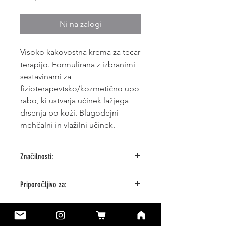
Ni na zalogi
Visoko kakovostna krema za tecar
terapijo. Formulirana z izbranimi
sestavinami za
fizioterapevtsko/kozmetično upo
rabo, ki ustvarja učinek lažjega
drsenja po koži. Blagodejni
mehčalni in vlažilni učinek.
Značilnosti:
Veliko, 1000ml pakiranje
Priporočljivo za:
Za vse vrste naprav
Koži prijazno
Tecar terapijo
Brez prezervativov
*Pumpica ni vkljucena