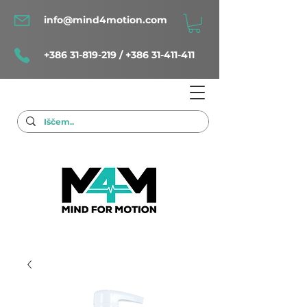
info@mind4motion.com
+386 31-819-219
/
+386 31-411-411