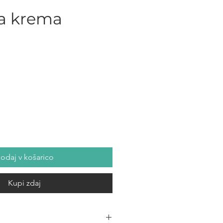
a krema
ice
odaj v košarico
Kupi zdaj