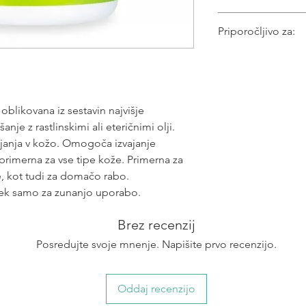
Veliko, 1000ml pakir
Priporočljivo za:
Za vse vrste masaž
Koži prijazno
Maserje,
Brez prezervativov
Terapevte,
*Pumpica ni vkljuce
Domačo rabo
blikovana iz sestavin najvišje
nje z rastlinskimi ali eteričnimi olji.
pijanja v kožo. Omogoča izvajanje
 primerna za vse tipe kože. Primerna za
e, kot tudi za domačo rabo.
lek samo za zunanjo uporabo.
Brez recenzij
Posredujte svoje mnenje. Napišite prvo recenzijo.
Oddaj recenzijo