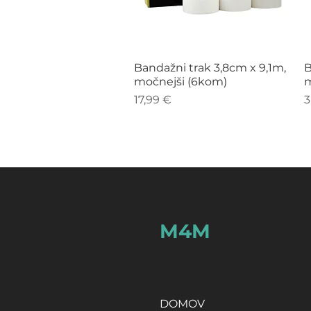
Hiter ogled
Bandažni trak 3,8cm x 9,1m,
B
močnejši (6kom)
m
Cena
C
17,99 €
3
M4M
DOMOV