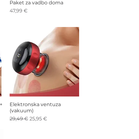
Hiter ogled
Paket za vadbo doma
Cena
47,99 €
Hiter ogled
+
Elektronska ventuza
(vakuum)
Redna cena
Cena na razprodaji
29,49 €
25,95 €