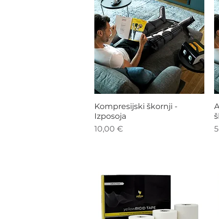
Hiter ogled
Kompresijski škornji -
A
Izposoja
š
Cena
C
10,00 €
5