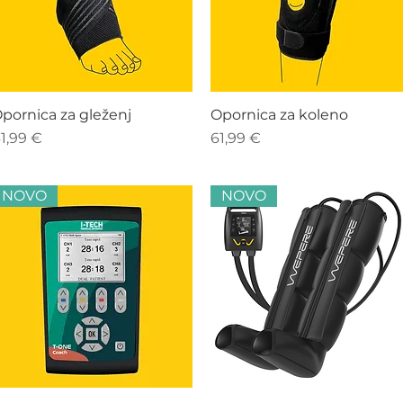
Hiter ogled
Hiter ogled
pornica za gleženj
Opornica za koleno
ena
Cena
1,99 €
61,99 €
NOVO
NOVO