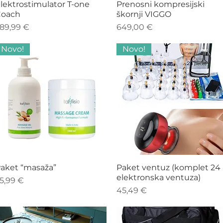
Hiter ogled
Hiter ogled
lektrostimulator T-one
Prenosni kompresijski
oach
škornji VIGGO
ena
Cena
89,99 €
649,00 €
Novo!
Novo!
Hiter ogled
Hiter ogled
aket “masaža”
Paket ventuz (komplet 24 
elektronska ventuza)
ena
5,99 €
Cena
45,49 €