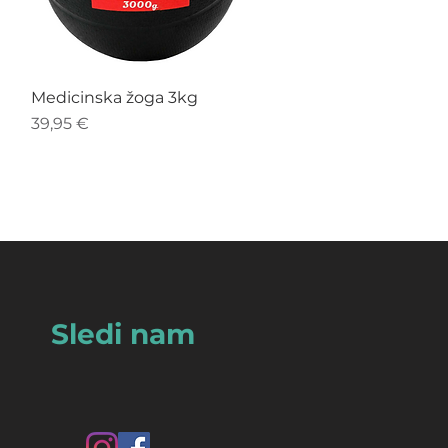
Hiter ogled
Medicinska žoga 3kg
Cena
39,95 €
Sledi nam