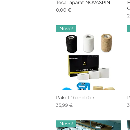
Hiter ogled
Tecar aparat NOVASPIN
E
C
Cena
0,00 €
C
2
Novo!
Hiter ogled
Paket “bandažer”
P
Cena
C
35,99 €
3
Novo!