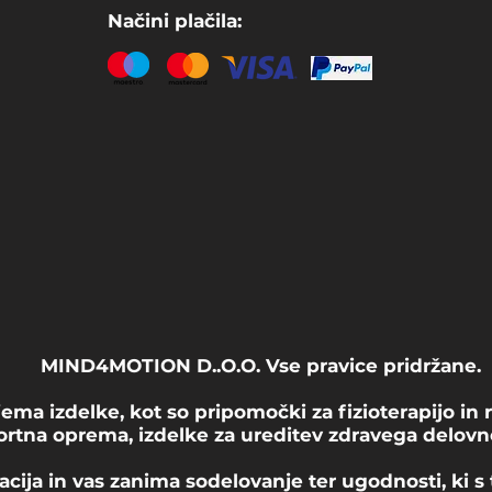
Načini plačila:
MIND4MOTION D..O.O. Vse pravice pridržane.
ma izdelke, kot so pripomočki za fizioterapijo in r
portna oprema, izdelke za ureditev zdravega delovne
zacija in vas zanima sodelovanje ter ugodnosti, ki 