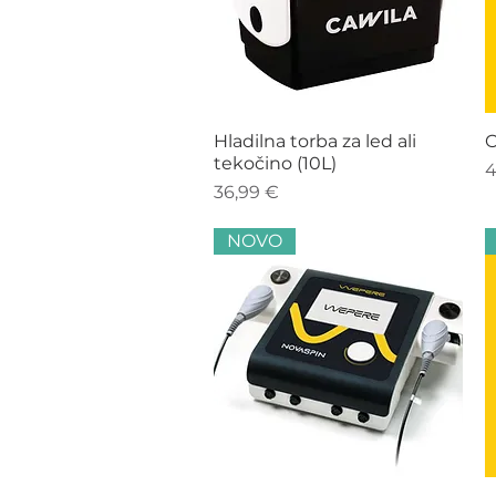
Hiter ogled
Hladilna torba za led ali
O
tekočino (10L)
C
4
Cena
36,99 €
NOVO