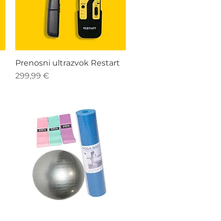
Hiter ogled
Prenosni ultrazvok Restart
Cena
299,99 €