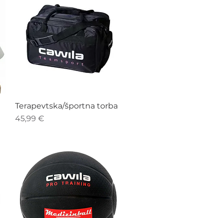
Hiter ogled
Terapevtska/športna torba
Cena
45,99 €
i