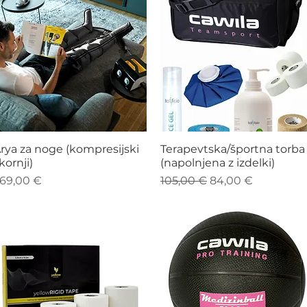
Hiter ogled
Hiter ogled
rya za noge (kompresijski
Terapevtska/športna torba
kornji)
(napolnjena z izdelki)
ena
Redna cena
Cena na razprodaj
69,00 €
105,00 €
84,00 €