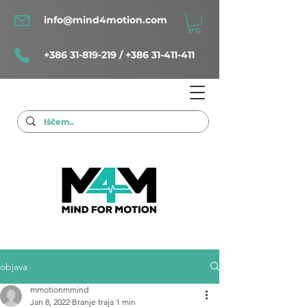
info@mind4motion.com
+386 31-819-219
/
+386 31-411-411
objava
mmotionmmind
Jan 8, 2022
Branje traja 1 min