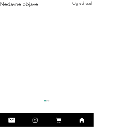
Ogled vseh
Nedavne objave
Komentarji
Po poškodbi